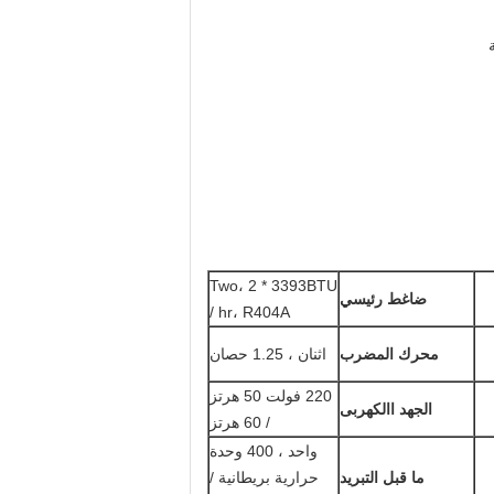
Two، 2 * 3393BTU
ضاغط رئيسي
/ hr، R404A
محرك المضرب
اثنان ، 1.25 حصان
220 فولت 50 هرتز
الجهد االكهربى
/ 60 هرتز
واحد ، 400 وحدة
ما قبل التبريد
حرارية بريطانية /