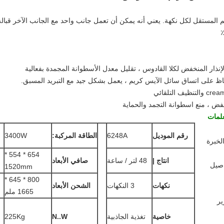
لمات
رقم الموديل
6248A
الطاقة المركبة:
3400W
لخبرة
654 * 554 *
انتاج |
48 لتر / ساعة
صافي الأبعاد
اصيل
1520mm
800 * 645 *
نكهات
3 النكهات
الشحن الأبعاد
1665 ملم
ير
خاصية
تغذية الجاذبية
N..W
225Kg