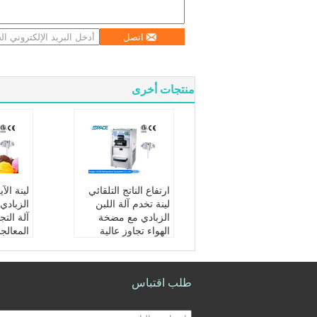
اتصل
منتجات أخرى
ارتفاع الناتج التلقائي
لينة ال
لينة تخدم آلة اللبن
الزبادي
الزبادي مع مضخة
آلة الت
الهواء تجاوز عالية
المعالج
سعة:
40Liters / ساع
الطاقة ا
ة
ر / ساع
صنف:
تغذية مضخة اله
نكهة:
ا
طلب اقتباس
واء
ضاغط:
آلة حجم:
554 * 654 *
UMESH
1065mm
آلة حج