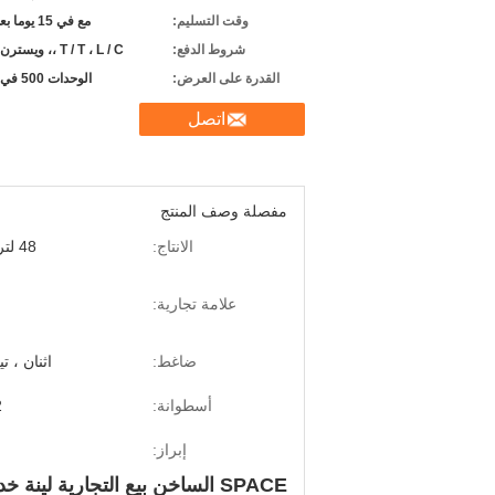
وقت التسليم:
مع في 15 يوما بعد الدفع
شروط الدفع:
T / T ، L / C ،، ويسترن يونيون
القدرة على العرض:
الوحدات 500 في الشهر
اتصل
مفصلة وصف المنتج
الانتاج:
48 لتر / ساعة
علامة تجارية:
ضاغط:
اثنان ، 
أسطوانة:
8L
إبراز:
SPACE الساخن بيع التجارية لينة خدمة الآيس كريم ماكينة وافق ETL