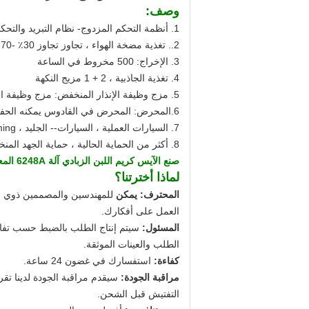
وصف:
1. أنظمة التحكم المزدوج- نظام التبريد والتحكم المستقل لكل نكهة. يعني أنه يمكن أن تعمل جانب واحد مع الجانب الآخر قبالة
2.. تغذية مضخة الهواء ، تجاوز تجاوز 30٪ -70٪
3. الإخراج: 500 مخروط في الساعة
4. تغذية الجاذبية ، 2 + 1 مزيج النكهة
5. مزج وظيفة الإنذار المنخفض: مزج وظيفة الإنذار المنخفض لكلا القادوس ، تقليل معدل الأسطوانة المجمدة بفعالية
6.المحرض: المحرض في القادوس يمكنه الحفاظ على اتساق سائل الآيس كريم ، يعمل بشكل جيد مع التبريد المسبق.
7. السيارات العملية ، السيارات-- الجليد ، creaming والتنظيف التلقائي
8. أكثر من الحماية الحالية ، حماية الجهد المنخفض ، منع اسطوانة التجمد والحماية
صنع الآيس كريم اللبن الزبادي آلة 6248A
المع
لماذا أخترتنا؟
المحترف: يمكن
للمهندسين والمصممين ذوي ا
العمل على أفكارك.
المسئول:
سيتم إنتاج الطلب بالضبط حسب تف
الطلب والعينات الموثقة.
كفاءة:
استفسارك في غضون 24 ساعة.
مراقبة الجودة:
سيقدم مراقبة الجودة لدينا تقر
التفتيش قبل الشحن.