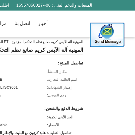
المبيعات والدعم الفنى :
86--15957856027
اطلب 
أخبار
اتصل بنا
مراق
المهنية آلة الآيس كريم صانع نظم التحكم المزدوج ETL المعتمدة
المهنية آلة الآيس كريم صانع نظم التحكم المزدو
تفاصيل المنتج:
مكان المنشأ:
اسم العلامة التجارية:
E
إصدار الشهادات:
L,ISO9001
رقم الموديل:
A
شروط الدفع والشحن:
الحد الأدنى لكمية:
1
الأسعار:
iable
تفاصيل التغليف:
علبة كرتون مع البليت والإطار 