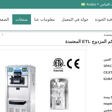
اقتباس
Arabic
بة الجودة
جولة في المعمل
معلومات عنا
منتجات
الصفح
ج ETL المعتمدة
الصين
SPAC
CE,ET
6248
 وحدة
negot
الخشبي