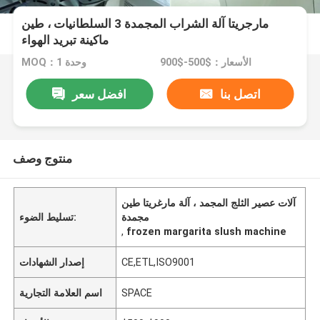
مارجريتا آلة الشراب المجمدة 3 السلطانيات ، طين
ماكينة تبريد الهواء
الأسعار：$500-$900
MOQ：1 وحدة
اتصل بنا
افضل سعر
منتوج وصف
آلات عصير الثلج المجمد ، آلة مارغريتا طين
مجمدة
تسليط الضوء:
,
frozen margarita slush machine
CE,ETL,ISO9001
إصدار الشهادات
SPACE
اسم العلامة التجارية