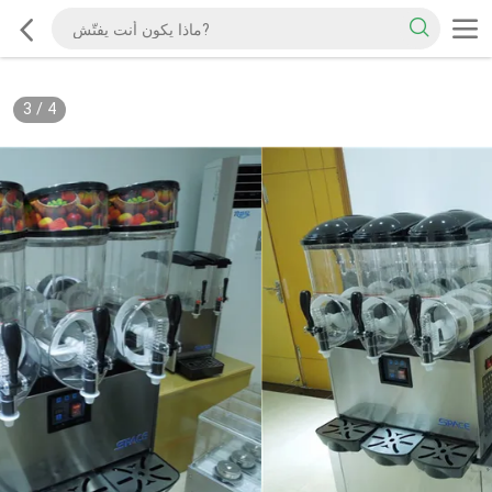
3
/
4