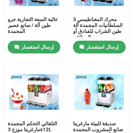
المنتجات
محرك المغناطيسي 3
عالية السعة التجارية جرو
السلطانيات المجمدة آلة
طين آلة / صانع عصير
طين الشراب للفنادق أو
المجمدة
ليّن خدمة ice قشدة آلة
المطاعم
إرسال استفسار
إرسال استفسار
الجدول الأعلى آلة الآيس كريم
آلة الآيس كريم التجارية
آلة طين الشراب المجمدة
آلة اللبن الزبادي
صديقة للبيئة مارغريتا
التلقائي التحكم المجمدة
صانع المشروب المجمدة
مارغريتا موزع 3x12L
آلة الآيس كريم الزبادي