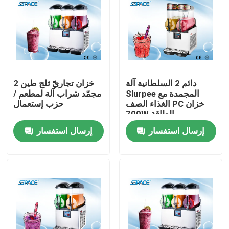
دائم 2 السلطانية آلة
2 خزان تجاريّ ثلج طين
Slurpee المجمدة مع
مجمّد شراب آلة لمطعم /
الغذاء الصف PC خزان
حزب إستعمال
700W الطاقة
إرسال استفسار
إرسال استفسار
منزل
حول بنا
إتصال