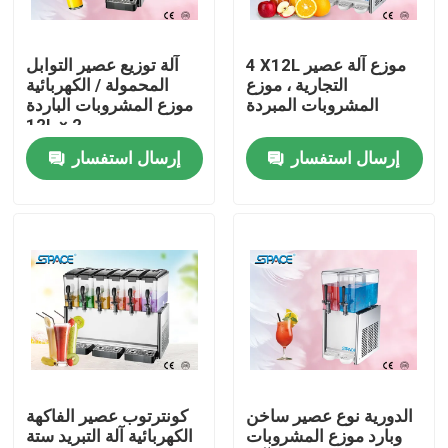
المنتجات
4 X12L موزع آلة عصير
آلة توزيع عصير التوابل
التجارية ، موزع
المحمولة / الكهربائية
المشروبات المبردة
موزع المشروبات الباردة
ليّن خدمة ice قشدة آلة
12L × 2
إرسال استفسار
إرسال استفسار
الجدول الأعلى آلة الآيس كريم
آلة الآيس كريم التجارية
آلة طين الشراب المجمدة
آلة اللبن الزبادي
الدورية نوع عصير ساخن
كونترتوب عصير الفاكهة
وبارد موزع المشروبات
الكهربائية آلة التبريد ستة
آلة الآيس كريم الزبادي