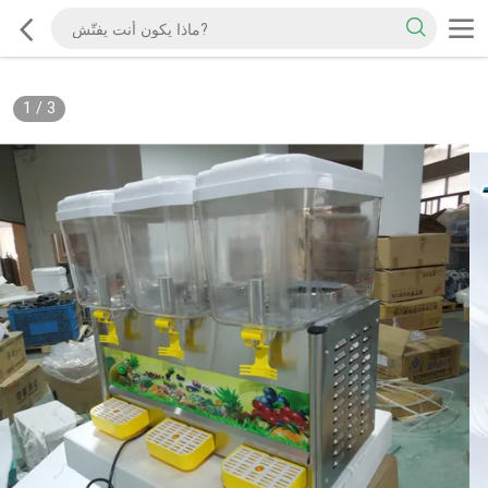
1
/
3