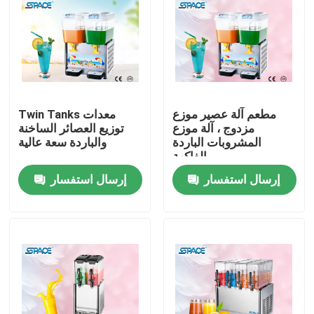
مطعم آلة عصير موزع
Twin Tanks معدات
مزدوج ، آلة موزع
توزيع العصائر الساخنة
المشروبات الباردة
والباردة سعة عالية
الفاكهة
إرسال استفسار
إرسال استفسار
منزل
حول بنا
إتصال