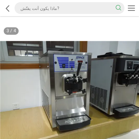
3
/
4