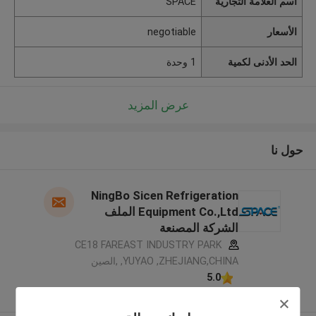
اسم العلامة التجارية
SPACE
الأسعار
negotiable
الحد الأدنى لكمية
1 وحدة
عرض المزيد
حول نا
NingBo Sicen Refrigeration
Equipment Co.,Ltd الملف
الشركة المصنعة
CE18 FAREAST INDUSTRY PARK
,YUYAO ,ZHEJIANG,CHINA ,الصين
5.0
يدقّق ممون