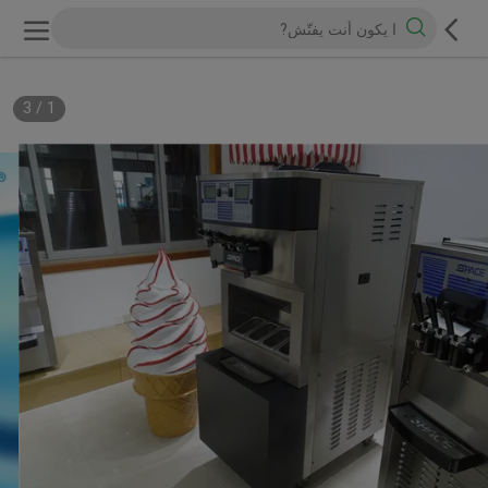
3
/
1