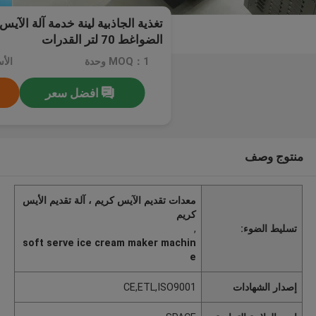
تغذية الجاذبية لينة خدمة آلة الآيس
الضواغط 70 لتر القدرات
MOQ：1 وحدة
الأسعا
افضل سعر
منتوج وصف
معدات تقديم الآيس كريم ، آلة تقديم الأيس
كريم
تسليط الضوء:
,
soft serve ice cream maker machin
e
إصدار الشهادات
CE,ETL,ISO9001