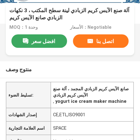
آلة صنع الآيس كريم الزبادي لينة سطح المكتب ، 3 نكهات
الزبادي صانع الآيس كريم
الأسعار：Negotiable
MOQ：1 وحدة
اتصل بنا
افضل سعر
منتوج وصف
صانع الآيس كريم الزبادي المجمد ، آلة صنع
الآيس كريم الزبادي
تسليط الضوء:
,
yogurt ice cream maker machine
CE,ETL,ISO9001
إصدار الشهادات
SPACE
اسم العلامة التجارية