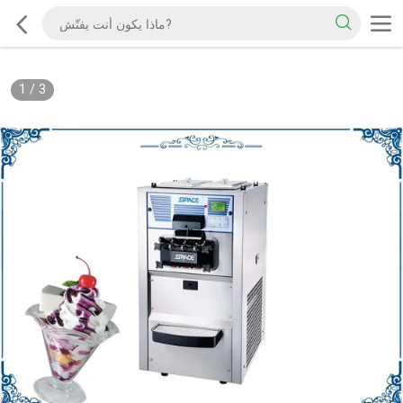
1
/
3