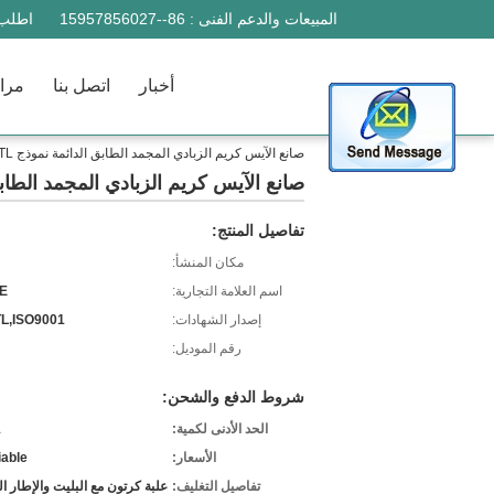
المبيعات والدعم الفنى :
86--15957856027
اطلب 
أخبار
اتصل بنا
مراق
صانع الآيس كريم الزبادي المجمد الطابق الدائمة نموذج CE ETL المعتمدة
صانع الآيس كريم الزبادي المجمد الطابق الدائمة ن
تفاصيل المنتج:
مكان المنشأ:
اسم العلامة التجارية:
E
إصدار الشهادات:
L,ISO9001
رقم الموديل:
شروط الدفع والشحن:
الحد الأدنى لكمية:
1
الأسعار:
iable
تفاصيل التغليف:
علبة كرتون مع البليت والإطار 