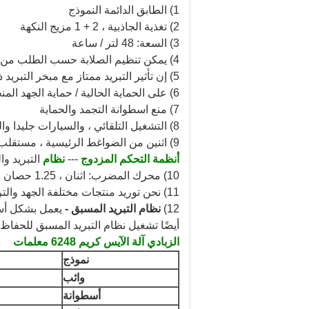
1) الطابق الدائمة النموذج
2) تغذية الجاذبية ، 2 + 1 مزيج النكهة
3) السعة: 48 لتر / ساعة
4) يمكن تنظيم الصلابة حسب الطلب من خلال نظام التحكم بالكمبيوتر المصغر وشاشة LCD.
5) إن تأثير التبريد ممتاز مع مبخر التبريد ذو الكفاءة العالية والسريع.
6) على الحماية الحالية / حماية الجهد المنخفض
7) منع اسطوانة التجمد والحماية
8) التشغيل التلقائي ، والسيارات جليدا والسيارات التنظيف التلقائي
9) اثنين من الضواغط الرئيسية ، مستقلب مستقل ، كلا الجانبين يمكن أن يعمل بشكل منفصل.
أنظمة التحكم المزدوج
---
نظام
التبريد و
10) محرك المضرب: اثنان ، 1.25 حصان
11) نحن توريد منتجات مختلفة الجهد والتردد لتختار.
12)
نظام التبريد المسبق -
يعمل بشكل أسا
أيضًا تشغيل نظام التبريد المسبق للحفاظ
الزبادي آلة الآيس كريم 6248 معلمات
نموذج
واثب
أسطوانة