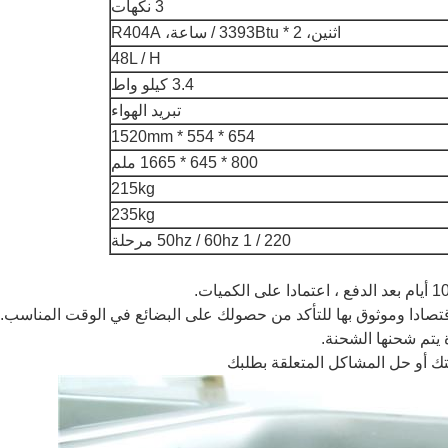
3 نكهات
اثنين، 2 * 3393Btu / ساعة، R404A
48L / H
3.4 كيلو واط
تبريد الهواء
654 * 554 * 1520mm
800 * 645 * 1665 ملم
215kg
235kg
220 / 50hz / 60hz 1 مرحلة