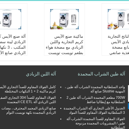
لناتج التجارية
ماكينة صنع الآيس
آلة صنع الآيس ك
بادي الآيس
كريم التجارية واللبن
الزبادي لينة سط
انع مضخة
الزبادي مع مضخة هواء
المكتب ، 3 
تغذية صانعي
بطعم تويست تويست
الزبادي صانع ال
لأصلية وتصنيع
سعة:
40Liters / ساع
كريم
م الشخصي
ة
سعة:
s
تر / ساعة
صنف:
تغذية مضخة اله
ة
آلة طين الشراب المجمدة
آلة اللبن الزبادي
غذية مضخة اله
واء
صنف:
تغذية الج
آلة حجم:
554 * 654 *
آلة حجم:
م:
554 * 654 *
1065mm
1065mm
واحد السلطانية المجمدة الشراب آلة طين ،
كامل الفولاذ المقاوم للصدأ التجاري الآي
1
185 كجم
N.W:
185 كجم
N.W:
المهنية Slushie صانع آلة
كريم ماكينة 2 + 1 النكهات المختلطة
2 * 12.5L
700W مطعم المجمدة الشراب آلة طين 2
الفولاذ المقاوم للصدأ 304 التجاري ال
السلطانية مع إيطاليا ضاغط
اللبن الزبادي آلة CE ETL المعتمدة
الجدول الأعلى التجاري آلة الشراب المجمدة
صانع الزبادي المجمد المحترف ، معدات
3 السلطانية الفولاذ المقاوم للصدأ المواد
الزبادي المجمدة نكهة تويست التوأم
الفولاذ المقاوم للصدأ المجمدة الشراب آلة
طين / المشروبات المجمدة مزدوجة
السلطانية