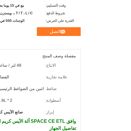
وقت التسليم:
مع في 15 يوما بعد الدفع
شروط الدفع:
T / T ، L / C ،، ويسترن يونيون
القدرة على العرض:
الوحدات 500 في الشهر
اتصل
مفصلة وصف المنتج
الانتاج:
48 لتر / ساعة
علامة تجارية:
الفضا
ضاغط:
اثنين من الضواغط الرئيسي
أسطوانة:
2 * 1.8L
إبراز:
صانع الآيس كر
وافق SPACE CE ETL آلة الآيس كريم الزبادي المجمد اثنين من الضواغط الرئيسية
تفاصيل الجهاز