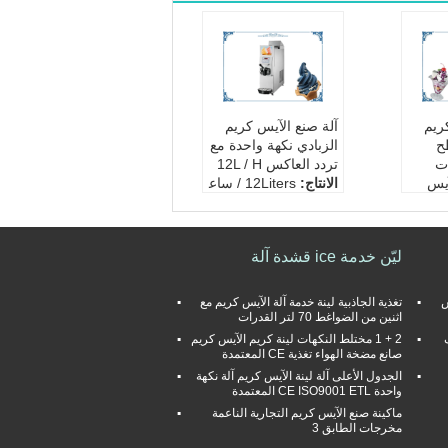
ريم
آلة صنع الآيس كريم
ح
الزبادي نكهة واحدة مع
نكهات
تردد العاكس 12L / H
آيس
الانتاج:
12Liters / ساع
ة
40Liter / ساع
صنف:
تغذية الجاذبية
انخفاض مستوى الضجي
ليّن خدمة ice قشدة آلة
اذبية
ج:
مع تردد العاكس
554 * 654 *
آلة حجم:
202 * 684 *
778mm
س
تغذية الجاذبية لينة خدمة آلة الآيس كريم مع
اثنين من الضواغط 70 لتر القدرات
صف
2 + 1 مختلط النكهات لينة كريم الآيس كريم
صانع مضخة الهواء تغذية CE المعتمدة
الجدول الأعلى آلة لينة الآيس كريم آلة نكهة
واحدة CE ISO9001 ETL المعتمدة
ماكينة صنع الآيس كريم التجارية الناعمة
مخرجات الطابق 3