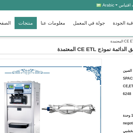
اقتباس
Arabic
بة الجودة
جولة في المعمل
معلومات عنا
منتجات
الصفح
موذج CE ETL المعتمدة
الصين
SPAC
CE,ET
6248
 وحدة
negot
الخشبي