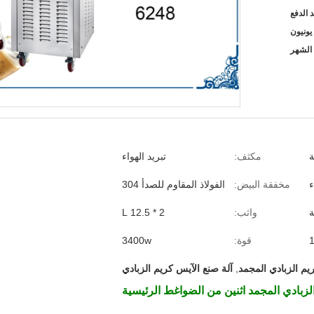
مكثف:
تبريد الهواء
ء
مخفقة البيض:
الفولاذ المقاوم للصدأ 304
ة
واثب:
2 * 12.5 L
قوة:
3400w
يم الزبادي المجمد
,
آلة صنع الآيس كريم الزبادي