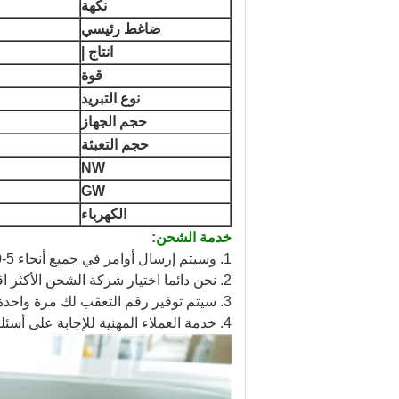
نكهة
ضاغط رئيسي
انتاج |
قوة
نوع التبريد
حجم الجهاز
حجم التعبئة
NW
GW
الكهرباء
خدمة الشحن:
1. وسيتم إرسال أوامر في جميع أنحاء 5-10 أيام بعد الدفع ، اعتمادا على الكميات.
2. نحن دائما اختيار شركة الشحن الأكثر اقتصادا وموثوق بها للتأكد من حصولك على البضائع في الوقت المناسب.
3. سيتم توفير رقم التعقب لك مرة واحدة يتم شحنها الشحنة.
4. خدمة العملاء المهنية للإجابة على أسئلتك أو حل المشاكل المتعلقة بطلبك